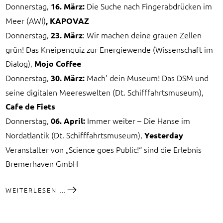
Donnerstag,
Die Suche nach Fingerabdrücken im
16. März:
Meer (AWI)
, KAPOVAZ
Donnerstag,
: Wir machen deine grauen Zellen
23. März
grün! Das Kneipenquiz zur Energiewende (Wissenschaft im
Dialog),
Mojo Coffee
Donnerstag,
Mach’ dein Museum! Das DSM und
30. März:
seine digitalen Meereswelten (Dt. Schifffahrtsmuseum),
Cafe de Fiets
Donnerstag,
Immer weiter – Die Hanse im
06. April:
Nordatlantik (Dt. Schifffahrtsmuseum),
Yesterday
Veranstalter von „Science goes Public!“ sind die Erlebnis
Bremerhaven GmbH
„SCIENCE
WEITERLESEN …
GOES
PUBLIC!“