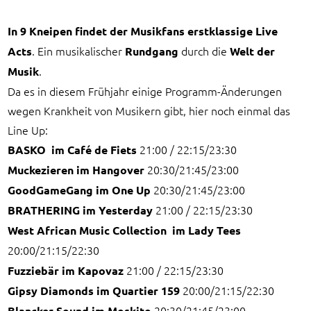
In 9 Kneipen findet der Musikfans erstklassige Live
. Ein musikalischer
durch die
Acts
Rundgang
Welt der
.
Musik
Da es in diesem Frühjahr einige Programm-Änderungen
wegen Krankheit von Musikern gibt, hier noch einmal das
Line Up:
21:00 / 22:15/23:30
BASKO im Café de Fiets
20:30/21:45/23:00
Muckezieren
im Hangover
20:30/21:45/23:00
GoodGameGang im One Up
21:00 / 22:15/23:30
BRATHERING im Yesterday
West African Music Collection im Lady Tees
20:00/21:15/22:30
21:00 / 22:15/23:30
Fuzziebär im Kapovaz
20:00/21:15/22:30
Gipsy Diamonds im Quartier 159
20:30/21:45/23:00
Blancker Sound im Moskito