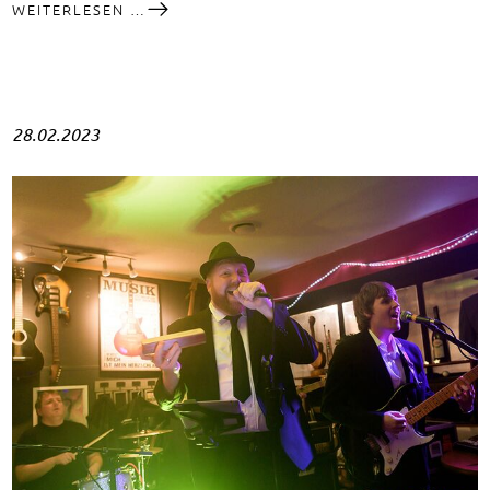
PICCOLO
WEITERLESEN …
TEATRO:
"AMOR
SUCHT
DIE
LIEBE"
28.02.2023