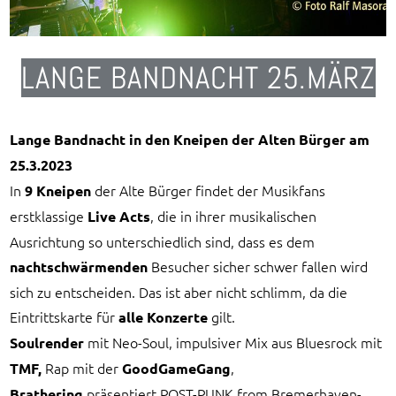
LANGE BANDNACHT 25.MÄRZ
Lange Bandnacht in den Kneipen der Alten Bürger am
25.3.2023
In
der Alte Bürger findet der Musikfans
9 Kneipen
erstklassige
, die in ihrer musikalischen
Live Acts
Ausrichtung so unterschiedlich sind, dass es dem
Besucher sicher schwer fallen wird
nachtschwärmenden
sich zu entscheiden. Das ist aber nicht schlimm, da die
Eintrittskarte für
gilt.
alle Konzerte
mit Neo-Soul, impulsiver Mix aus Bluesrock mit
Soulrender
Rap mit der
,
TMF,
GoodGameGang
präsentiert POST-PUNK from Bremerhaven-
Brathering