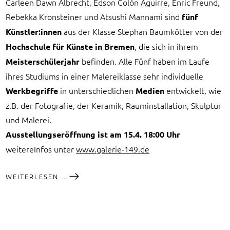
Carleen Dawn Albrecht, Edson Colón Aguirre, Enric Freund,
Rebekka Kronsteiner und Atsushi Mannami sind
fünf
aus der Klasse Stephan Baumkötter von der
Künstler:innen
, die sich in ihrem
Hochschule für Künste in Bremen
befinden. Alle Fünf haben im Laufe
Meisterschülerjahr
ihres Studiums in einer Malereiklasse sehr individuelle
in unterschiedlichen
entwickelt, wie
Werkbegriffe
Medien
z.B. der Fotografie, der Keramik, Rauminstallation, Skulptur
und Malerei.
Ausstellungseröffnung ist am 15.4. 18:00 Uhr
weitereInfos unter
www.galerie-149.de
MEISTERSCHÜLER*INNEN
WEITERLESEN …
IN
DER
GALERIE
149